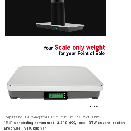
Toepassing USB weegschaal i.c.m. met HioPOS Pro.of Sunmi
15.6".
Aanbieding samen met 13.3" €1099,- excl. BTW en verz. kosten.
Brochure TS10, klik
hier.