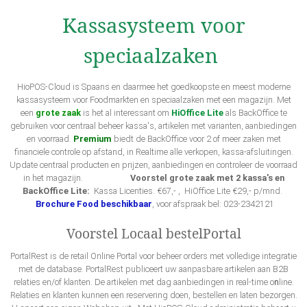
Kassasysteem voor
speciaalzaken
HioPOS-Cloud is Spaans en daarmee het goedkoopste en meest moderne
kassasysteem voor Foodmarkten en speciaalzaken met een magazijn. Met
een
grote zaak
is het al interessant om
HiOffice Lite
als BackOffice te
gebruiken voor centraal beheer kassa's, artikelen met varianten, aanbiedingen
en voorraad.
Premium
biedt de BackOffice voor 2 of meer zaken met
financiele controle op afstand, in Realtime alle verkopen, kassa-afsluitingen.
Update centraal producten en prijzen, aanbiedingen en controleer de voorraad
in het magazijn.
Voorstel grote zaak met 2 kassa's en
BackOffice Lite:
Kassa Licenties. €67,- , HiOffice Lite €29,- p/mnd.
Brochure Food beschikbaar
, voor afspraak bel: 023-2342121
Voorstel Locaal bestelPortal
PortalRest is de retail Online Portal voor beheer orders met volledige integratie
met de database. PortalRest publiceert uw aanpasbare artikelen aan B2B
relaties en/of klanten. De artikelen met dag aanbiedingen in real-time o
n
line.
Relaties en klanten kunnen een reservering doen, bestellen en laten bezorgen.