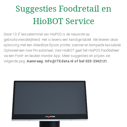
Suggesties Foodretail en
HioBOT Service
Deze 13.3" kassaterminal van HioPOS is de nieuwste op
gebruiksvriendelijkheid. Het is tevens een handige tablet. We leveren deze
oplossing met een draadloze Epson printer, scanner en kompacte kassalade.
Optioneel een nwe Pin-automaat, Voor HioBOT gaat het HioPOS Foodbeheer
via een Front- en keuken monitor App. Meer suggesties en prijzen zie
volgende pag.
Aanvraag: Info@ITEdata.nl of bel 023-2342121.