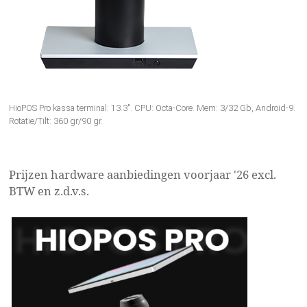
HioPOS Pro kassa terminal: 13.3". CPU: Octa-Core. Mem: 3/32 Gb, Android-9.
Rotatie/Tilt: 360 gr/90 gr.
Prijzen hardware aanbiedingen voorjaar '26 excl.
BTW en z.d.v.s.