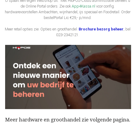
U spaart een eigen Webshop uit. Met HioPOS-Cloud administratie beheert u
de Online Portal orders. Zie ook
App4Kassa.n
l
vcor config.
hardwarevoorstellen Ambachten, wijnhandel, ijs speciaal en Foodretail. Order
bestelPortal Lic.€29,- p/mnd.
Meer retail opties zie: Opties en groothandel.
Brochure bezorg beheer
, bel
023-2342121.
Meer hardware en groothandel zie volgende pagina
.